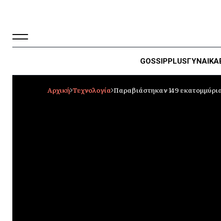
GOSSIP
PLUS
ΓΥΝΑΙΚΑ
Αρχική
Τεχνολογία
Παραβιάστηκαν 149 εκατομμύρια