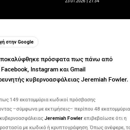
23.01.2026 | 21:34
γή στην Google
 αποκαλύφθηκε πρόσφατα πως πάνω από
 Facebook, Instagram και Gmail
ρευνητής κυβερνοασφάλειας Jeremiah Fowler.
 πως 149 εκατομμύρια κωδικοί πρόσβασης
οντας –σύμφωνα με εκτιμήσεις– περίπου 48 εκατομμύρι
ς κυβερνοασφάλειας
Jeremiah Fowler
επιβεβαίωσε ότι η
ροστασία με κωδικό ή κρυπτογράφηση. Όπως ανέφερε, τ