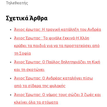
Τηλεθεατής
Σχετικά Άρθρα
Άγιος έρωτας: Η τραγική κατάληξη του Ανδρέα
Άγιος Έρωτας : Το φινάλε ξεκινά-Η Χλόη
κρύβει τα παιδιά για να τα προστατεύσει από
τη Σοφία
Άγιος Έρωτας: Ο Παύλος δηλητηριάζει τη Κική
και τη σκοτώνει
Άγιος Έρωτας: Ο Ανδρέας καταλήγει πίσω
από τα σίδερα της φυλακής
Άγιος Έρωτας: Ο γάμος τους σώζει 3 ζωές και
κλείνει όλα τα στόματα