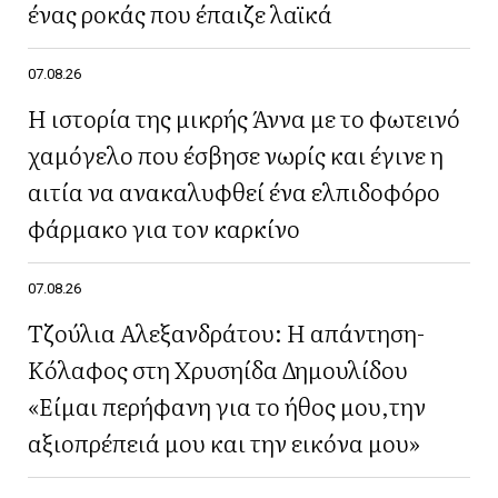
ένας ροκάς που έπαιζε λαϊκά
07.08.26
Η ιστορία της μικρής Άννα με το φωτεινό
χαμόγελο που έσβησε νωρίς και έγινε η
αιτία να ανακαλυφθεί ένα ελπιδοφόρο
φάρμακο για τον καρκίνο
07.08.26
Τζούλια Αλεξανδράτου: Η απάντηση-
Κόλαφος στη Χρυσηίδα Δημουλίδου
«Είμαι περήφανη για το ήθος μου,την
αξιοπρέπειά μου και την εικόνα μου»