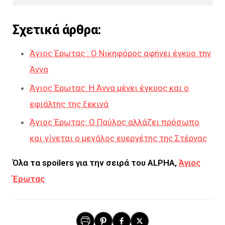
Σχετικά άρθρα:
Άγιος Έρωτας : Ο Νικηφόρος αφήνει έγκυο την
Άννα
Άγιος Έρωτας: Η Άννα μένει έγκυος και ο
εφιάλτης της ξεκινά
Άγιος Έρωτας: Ο Παύλος αλλάζει πρόσωπο
και γίνεται ο μεγάλος ευεργέτης της Στέρνας
Όλα τα spoilers για την σειρά του ALPHA,
Άγιος
Έρωτας