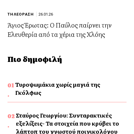
ΤΗΛΕΟΡΑΣΗ
26.01.26
Άγιος Έρωτας: Ο Παύλος παίρνει την
Ελευθερία από τα χέρια της Χλόης
Πιο δημοφιλή
Τυροψωμάκια χωρίς μαγιά της
Γκόλφως
Σταύρος Γεωργίου: Συνταρακτικές
εξελίξεις- Τα στοιχεία που κρύβει το
λάπτοπ του γνωστού ποινικολόγου