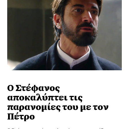
Ο Στέφανος
αποκαλύπτει τις
παρανομίες του με τον
Πέτρο