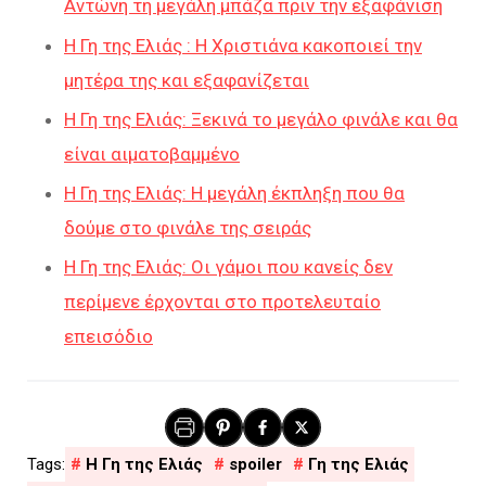
Αντώνη τη μεγάλη μπάζα πριν την εξαφάνιση
Η Γη της Ελιάς : Η Χριστιάνα κακοποιεί την
μητέρα της και εξαφανίζεται
Η Γη της Ελιάς: Ξεκινά το μεγάλο φινάλε και θα
είναι αιματοβαμμένο
Η Γη της Ελιάς: Η μεγάλη έκπληξη που θα
δούμε στο φινάλε της σειράς
Η Γη της Ελιάς: Οι γάμοι που κανείς δεν
περίμενε έρχονται στο προτελευταίο
επεισόδιο
H Γη της Ελιάς
spoiler
Γη της Ελιάς