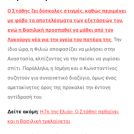
Ο Στάθης ζει δύσκολες στιγμές, καθώς περιμένει
με φόβο τα αποτελέσματα των εξετάσεών του,
ενώ η Βασιλική προσπαθεί να μάθει από τον
Λυκούργο νέα για την υγεία του πατέρα της.
Την
ίδια ώρα, η Φιλιώ αποφασίζει να μιλήσει στην
Αναστασία, ελπίζοντας να την πείσει να γυρίσει
σπίτι. Παράλληλα, η Ισμήνη και ο Κωνσταντίνος
συζητούν για συναινετικό διαζύγιο, όμως ένας
αμετακίνητος όρος της προκαλεί την έντονη
αντίδρασή του.
Δείτε ακόμη:
Η Γη της Ελιάς: Ο Στάθης πεθαίνει
και η Βασιλική τρελαίνεται