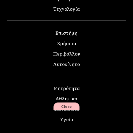
Τεχνολογία
Επιστήμη
Χρήσιμα
Περιβάλλον
Αυτοκίνητο
Μητρότητα
Αθλητικά
Close
Κατοικίδια
Υγεία