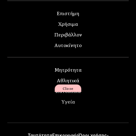
Επιστήμη
Χρήσιμα
Περιβάλλον
Αυτοκίνητο
Μητρότητα
Αθλητικά
Close
Κατοικίδια
Υγεία
Ταυτότητα
Επικοινωνία
Όροι χρήσης-