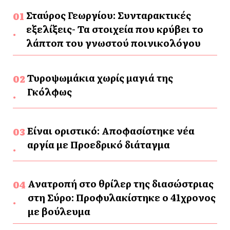
Σταύρος Γεωργίου: Συνταρακτικές
εξελίξεις- Τα στοιχεία που κρύβει το
λάπτοπ του γνωστού ποινικολόγου
Τυροψωμάκια χωρίς μαγιά της
Γκόλφως
Είναι οριστικό: Αποφασίστηκε νέα
αργία με Προεδρικό διάταγμα
Ανατροπή στο θρίλερ της διασώστριας
στη Σύρο: Προφυλακίστηκε ο 41χρονος
με βούλευμα