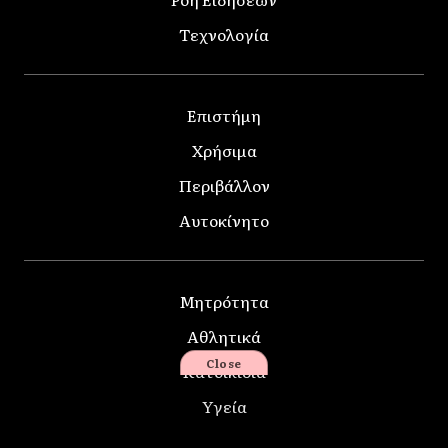
Τεχνολογία
Επιστήμη
Χρήσιμα
Περιβάλλον
Αυτοκίνητο
Μητρότητα
Αθλητικά
Close
Κατοικίδια
Υγεία