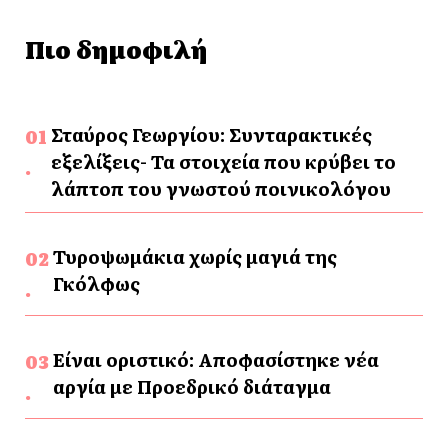
Πιο δημοφιλή
Σταύρος Γεωργίου: Συνταρακτικές
εξελίξεις- Τα στοιχεία που κρύβει το
λάπτοπ του γνωστού ποινικολόγου
Τυροψωμάκια χωρίς μαγιά της
Γκόλφως
Είναι οριστικό: Αποφασίστηκε νέα
αργία με Προεδρικό διάταγμα