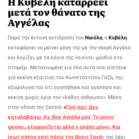
Η Κυβέλη καταρρέει
μετά τον θάνατο της
Αγγέλας
Παρά την έντονη αντίδραση του
Νικόλα
, η
Κυβέλη
καταφέρνει να μείνει μόνη της με την νεκρή Αγγέλα
και λυγίζει, με τα λόγια της να είναι γροθιά στο
στομάχι. Μετανιωμένη για όλα αυτά που πίστευε
για εκείνη εξαιτίας του Κωνσταντίνου Γαζή, της
εξομολογείται ότι αγαπήθηκε και αγάπησε και
εκείνη χωρίς όρια τον «λάθος άνθρωπο». Μέσα
στην οδύνη της ξεσπά:
«
Πού πας; Δεν
καταλαβαίνω. Αχ, βρε Αγγέλα μου. Το μίσος
φεύγει, εξαφανίζεται αλλά η αγάπη μένει. Και
ίσως κάπου εκεί πάνω τον βρεις ξανά»
της λέει