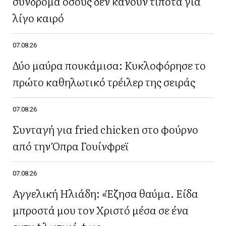
σύνδρομα όσους δεν κάνουν τίποτα για
λίγο καιρό
07.08.26
Δύο μαύρα πουκάμισα: Κυκλοφόρησε το
πρώτο καθηλωτικό τρέιλερ της σειράς
07.08.26
Συνταγή για fried chicken στο φούρνο
από την Όπρα Γουίνφρεϊ
07.08.26
Αγγελική Ηλιάδη: «Έζησα θαύμα. Είδα
μπροστά μου τον Χριστό μέσα σε ένα