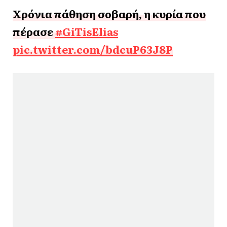
Χρόνια πάθηση σοβαρή, η κυρία που
πέρασε
#GiTisElias
pic.twitter.com/bdcuP63J8P