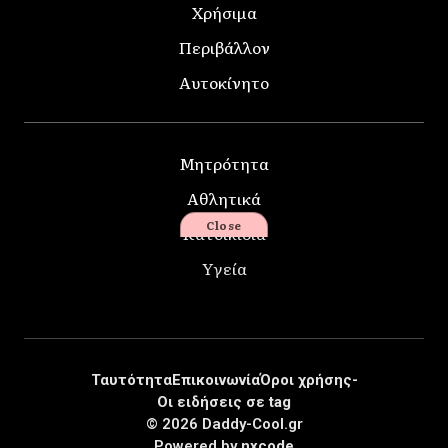
Χρήσιμα
Περιβάλλον
Αυτοκίνητο
Μητρότητα
Αθλητικά
Close
Κατοικίδια
Υγεία
Ταυτότητα
Επικοινωνία
Όροι χρήσης-
Οι ειδήσεις σε tag
© 2026 Daddy-Cool.gr
Powered by
nxcode