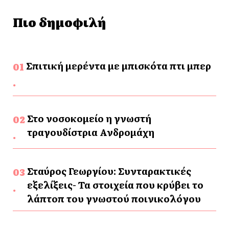
Πιο δημοφιλή
Σπιτική μερέντα με μπισκότα πτι μπερ
Στο νοσοκομείο η γνωστή
τραγουδίστρια Ανδρομάχη
Σταύρος Γεωργίου: Συνταρακτικές
εξελίξεις- Τα στοιχεία που κρύβει το
λάπτοπ του γνωστού ποινικολόγου