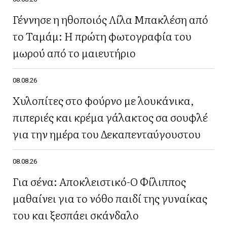
Γέννησε η ηθοποιός Λίλα Μπακλέση από
το Ταμάμ: Η πρώτη φωτογραφία του
μωρού από το μαιευτήριο
08.08.26
Χυλοπίτες στο φούρνο με λουκάνικα,
πιπεριές και κρέμα γάλακτος σα σουφλέ
για την ημέρα του Δεκαπενταύγουστου
08.08.26
Για σένα: Αποκλειστικό-Ο Φίλιππος
μαθαίνει για το νόθο παιδί της γυναίκας
του και ξεσπάει σκάνδαλο