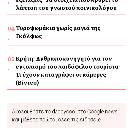
λάπτοπ του γνωστού ποινικολόγου
Τυροψωμάκια χωρίς μαγιά της
Γκόλφως
Κρήτη: Ανθρωποκυνηγητό για τον
εντοπισμό του παιδόφιλου τουρίστα-
Τι έχουν καταγράψει οι κάμερες
(Βίντεο)
Ακολουθήστε το daddycool στο Google news
και μάθετε πρώτοι όλες τις ειδήσεις