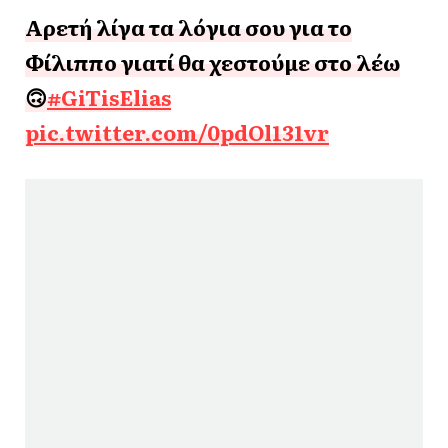
Αρετή λίγα τα λόγια σου για το
Φίλιππο γιατί θα χεστούμε στο λέω
🙃
#GiTisElias
pic.twitter.com/0pdOl131vr