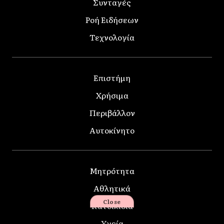
Συνταγές
Ροή Ειδήσεων
Τεχνολογία
Επιστήμη
Χρήσιμα
Περιβάλλον
Αυτοκίνητο
Μητρότητα
Αθλητικά
Close
Κατοικίδια
Υγεία