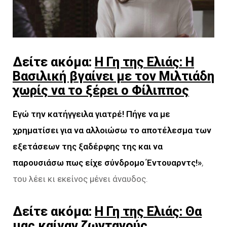
Δείτε ακόμα:
Η Γη της Ελιάς: H
Βασιλική βγαίνει με τον Μιλτιάδη
χωρίς να το ξέρει ο Φίλιππος
Εγώ την κατήγγειλα γιατρέ! Πήγε να με
χρηματίσει για να αλλοιώσω το αποτέλεσμα των
εξετάσεων της ξαδέρφης της και να
παρουσιάσω πως είχε σύνδρομο Έντουαρντς!»
,
του λέει κι εκείνος μένει άναυδος.
Δείτε ακόμα:
Η Γη της Ελιάς: Θα
μας καίγαν ζωντανούς