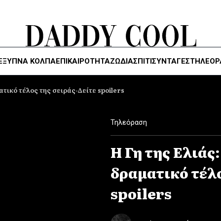
ΈΞΥΠΝΑ ΚΌΛΠΑ
ΕΠΙΚΑΙΡΟΤΗΤΑ
ΖΏΔΙΑ
ΣΠΙΤΙ
ΣΥΝΤΑΓΕΣ
ΤΗΛΕΌΡ
ματικό τέλος της σειράς-Δείτε spoilers
Τηλεόραση
Η Γη της Ελιάς:
δραματικό τέλο
spoilers