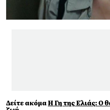
Δείτε ακόμα
Η Γη της Ελιάς: Ο 
ζωή