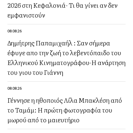
2026 στη Κεφαλονιά- Τι θα γίνει αν δεν
εμφανιστούν
08.08.26
Δημήτρης Παπαμιχαήλ : Σαν σήμερα
έφυγε απο την ζωή το λεβεντόπαιδο του
Ελληνικού Κινηματογράφου-Η ανάρτηση
του γιου του Γιάννη
08.08.26
Γέννησε η ηθοποιός Λίλα Μπακλέση από
το Ταμάμ: Η πρώτη φωτογραφία του
μωρού από το μαιευτήριο