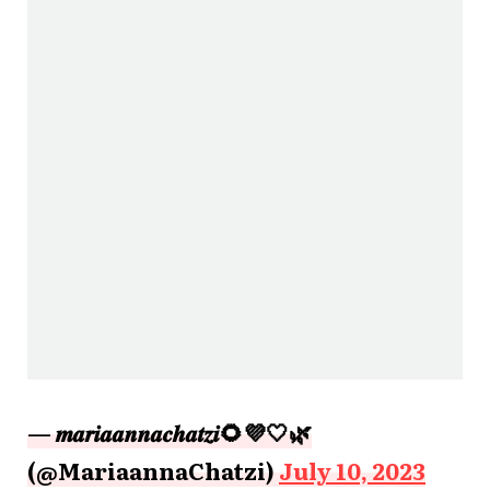
— 𝒎𝒂𝒓𝒊𝒂𝒂𝒏𝒏𝒂𝒄𝒉𝒂𝒕𝒛𝒊🌻💜🤍🌿
(@MariaannaChatzi)
July 10, 2023