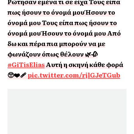
Ρώτησαν εμένα τι σε είχα Τους είπα
πως ήσουν το όνομά μου Ήσουν το
όνομά μου Τους είπα πως ήσουν το
όνομά μου Ήσουν το όνομά μου Από
δω και πέρα πια μπορούν να με
φωνάζουν όπως θέλουν 🌿🥀
#GiTisElias
Αυτή η σκηνή κάθε φορά
🥺❤️‍🩹
pic.twitter.com/rjlGJeTGub