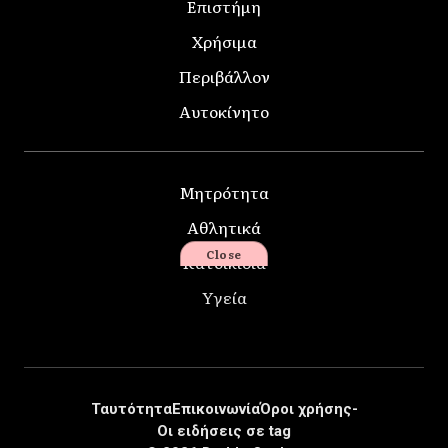
Επιστήμη
Χρήσιμα
Περιβάλλον
Αυτοκίνητο
Μητρότητα
Αθλητικά
Close
Κατοικίδια
Υγεία
Ταυτότητα
Επικοινωνία
Όροι χρήσης-
Οι ειδήσεις σε tag