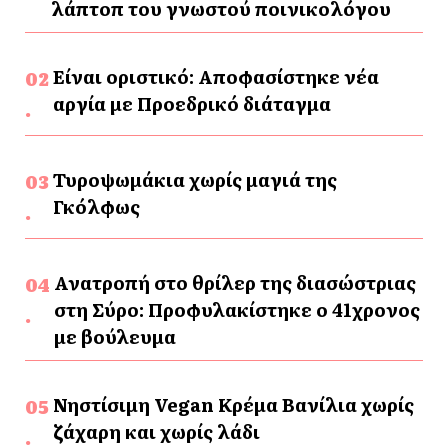
λάπτοπ του γνωστού ποινικολόγου
Είναι οριστικό: Αποφασίστηκε νέα
αργία με Προεδρικό διάταγμα
Τυροψωμάκια χωρίς μαγιά της
Γκόλφως
Ανατροπή στο θρίλερ της διασώστριας
στη Σύρο: Προφυλακίστηκε ο 41χρονος
με βούλευμα
Νηστίσιμη Vegan Κρέμα Βανίλια χωρίς
ζάχαρη και χωρίς λάδι