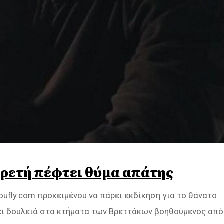
 Αρετή πέφτει θύμα απάτης
ufly.com προκειμένου να πάρει εκδίκηση για το θάνατο
ει δουλειά στα κτήματα των Βρεττάκων βοηθούμενος από