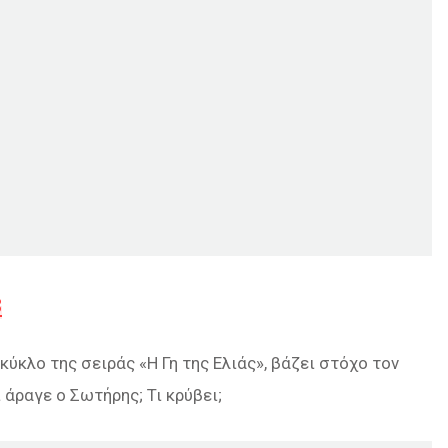
3
κύκλο της σειράς «Η Γη της Ελιάς», βάζει στόχο τον
 άραγε ο Σωτήρης; Τι κρύβει;