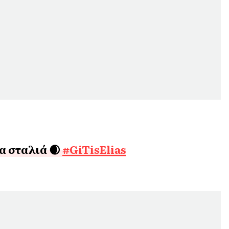
α σταλιά 🌒
#GiTisElias