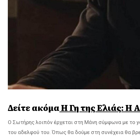
Δείτε ακόμα
Η Γη της Ελιάς: Η
Ο Σωτήρης λοιπόν έρχεται στη Μάνη σύμφωνα με το yo
του αδελφού του. Όπως θα δούμε στη συνέχεια θα βρ