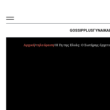
GOSSIP
PLUS
ΓΥΝΑΙΚΑ
Αρχική
τηλεόραση
Η Γη της Ελιάς: Ο Σωτήρης έρχετ