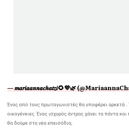
— 𝒎𝒂𝒓𝒊𝒂𝒂𝒏𝒏𝒂𝒄𝒉𝒂𝒕𝒛𝒊🌻💜🌿 (@Mariaanna
Ένας από τους πρωταγωνιστές θα υποφέρει αρκετά… Έ
οικογένειες. Ένας ισχυρός άντρας χάνει τα πάντα και 
θα δούμε στα νέα επεισόδια;