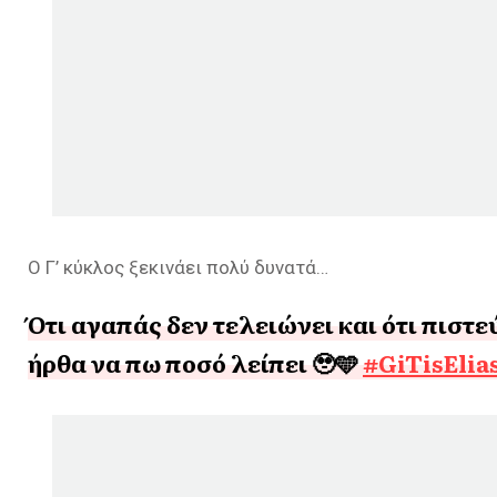
Ο Γ’ κύκλος ξεκινάει πολύ δυνατά…
Ότι αγαπάς δεν τελειώνει και ότι πιστε
ήρθα να πω ποσό λείπει 🥹🩵
#GiTisElia