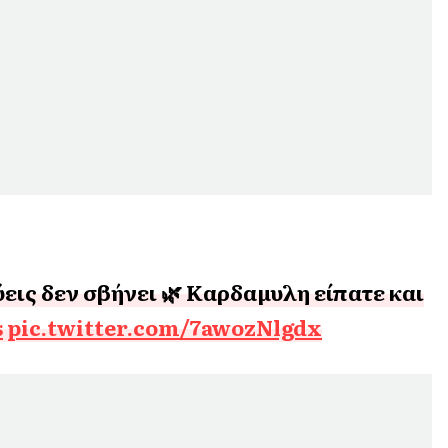
ύεις δεν σβήνει 🌿 Καρδαμυλη είπατε και
s
pic.twitter.com/7awozNlgdx