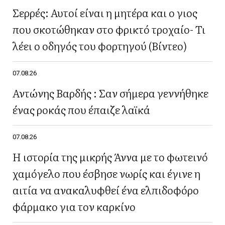
Σερρές: Αυτοί είναι η μητέρα και ο γιος
που σκοτώθηκαν στο φρικτό τροχαίο- Τι
λέει ο οδηγός του φορτηγού (Βίντεο)
07.08.26
Αντώνης Βαρδής : Σαν σήμερα γεννήθηκε
ένας ροκάς που έπαιζε λαϊκά
07.08.26
Η ιστορία της μικρής Άννα με το φωτεινό
χαμόγελο που έσβησε νωρίς και έγινε η
αιτία να ανακαλυφθεί ένα ελπιδοφόρο
φάρμακο για τον καρκίνο