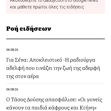
Ακολουθήστε το daddycool στο Google news
και μάθετε πρώτοι όλες τις ειδήσεις
Ροή ειδήσεων
06.08.26
Για Σένα: Αποκλειστικό -Η ραδιούργα
αδελφή που τινάζει την ζωή της αδερφή
της στον αέρα
06.08.26
Ο Τάσος Δούσης απασφάλισε: «Οι γονείς
κάνουν τα παιδιά κάφρους και Κτήνη»