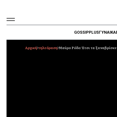
GOSSIP
PLUS
ΓΥΝΑΙΚΑ
Αρχική
τηλεόραση
Μαύρο Ρόδο: Έτσι τα ξαναβρίσκε