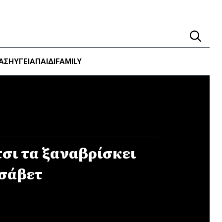
ΑΣΗ
ΥΓΕΊΑ
ΠΑΙΔΙ
FAMILY
τσι τα ξαναβρίσκει
ισάβετ