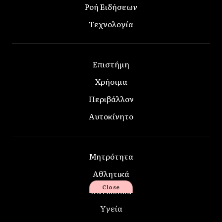
Ροή Ειδήσεων
Τεχνολογία
Επιστήμη
Χρήσιμα
Περιβάλλον
Αυτοκίνητο
Μητρότητα
Αθλητικά
Close
Κατοικίδια
Υγεία