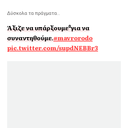
Δύσκολα τα πράγματα…
Άξιζε να υπάρξουμε⁰για να
συναντηθούμε.
#mavrorodo
pic.twitter.com/supdNEBBr3