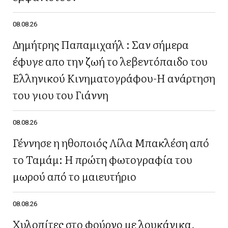
08.08.26
Δημήτρης Παπαμιχαήλ : Σαν σήμερα
έφυγε απο την ζωή το λεβεντόπαιδο του
Ελληνικού Κινηματογράφου-Η ανάρτηση
του γιου του Γιάννη
08.08.26
Γέννησε η ηθοποιός Λίλα Μπακλέση από
το Ταμάμ: Η πρώτη φωτογραφία του
μωρού από το μαιευτήριο
08.08.26
Χυλοπίτες στο φούρνο με λουκάνικα,