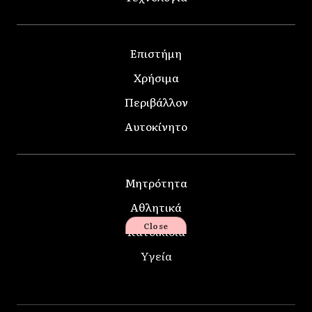
Επιστήμη
Χρήσιμα
Περιβάλλον
Αυτοκίνητο
Μητρότητα
Αθλητικά
Close
Κατοικίδια
Υγεία