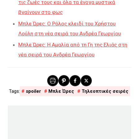
τις ζωές τους και όλα τα ένοχα μυστικά
βγαίνουν στο φως
Μπλε Ώρες: Ο Ρόλος κλειδί του Χρήστου
Λούλη στη νέα σειρά του Ανδρέα Γεωργίου
Μπλε Ώρες: Η Αμαλία από τη Γη της Ελιάς στη
νέα σειρά του Ανδρέα Γεωργίου
spoiler
Μπλε Ώρες
Τηλεοπτικές σειρές