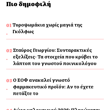
Πιο δημοφιλή
Τυροψωμάκια χωρίς μαγιά της
Γκόλφως
Σταύρος Γεωργίου: Συνταρακτικές
εξελίξεις- Τα στοιχεία που κρύβει το
λάπτοπ του γνωστού ποινικολόγου
Ο ΕΟΦ ανακαλεί γνωστό
φαρμακευτικό προϊόν: Αν το έχετε
πετάξτε το
Δώρο καλοκαιριού 2026: Πληρώνεται