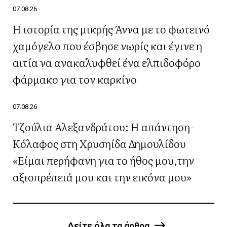
07.08.26
Η ιστορία της μικρής Άννα με το φωτεινό
χαμόγελο που έσβησε νωρίς και έγινε η
αιτία να ανακαλυφθεί ένα ελπιδοφόρο
φάρμακο για τον καρκίνο
07.08.26
Τζούλια Αλεξανδράτου: Η απάντηση-
Κόλαφος στη Χρυσηίδα Δημουλίδου
«Είμαι περήφανη για το ήθος μου,την
αξιοπρέπειά μου και την εικόνα μου»
Δείτε όλα τα άρθρα