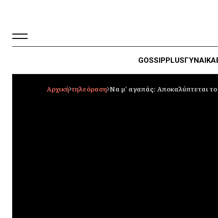
GOSSIP
PLUS
ΓΥΝΑΙΚΑ
Αρχική
τηλεόραση
Να μ’ αγαπάς: Αποκαλύπτεται το 