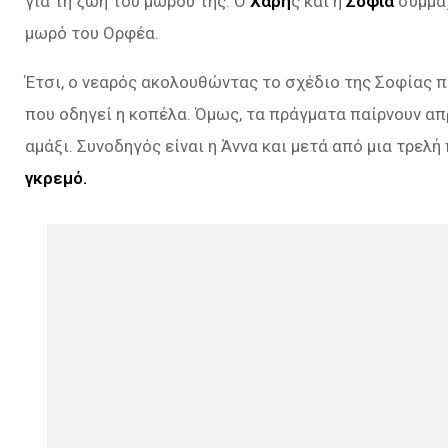
για τη ζωή του μωρού της. Ο
Χάρη
ς και η
Σοφία
συμμαχ
μωρό του Ορφέα.
Έτσι, ο νεαρός ακολουθώντας το σχέδιο της Σοφίας π
που οδηγεί η κοπέλα. Όμως, τα πράγματα παίρνουν απρ
αμάξι. Συνοδηγός είναι η Άννα και μετά από μια τρελή
γκρεμό.