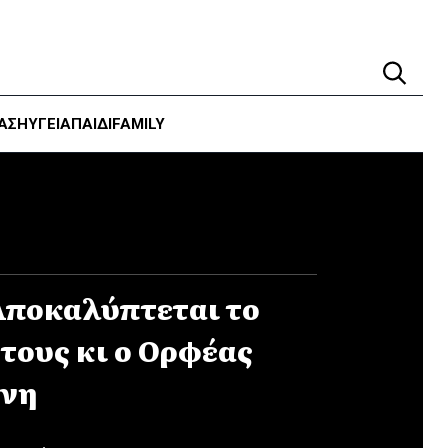
ΑΣΗ
ΥΓΕΊΑ
ΠΑΙΔΙ
FAMILY
 Αποκαλύπτεται το
τους κι ο Ορφέας
όνη