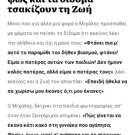
τσακίζουν τη Ζωή
Μόνο που για άλλη μια φορά ο Μιχάλης προσπαθεί
με ψέματα να πείσει τα δίδυμα ότι εκείνος λέει
την αλήθεια και όχι η μάνα τους.
«Φτάνει πια μ’
αυτό το παραμύθι του δήθεν βιασμού, φτάνει!
Είμαι ο πατέρας αυτών των παιδιών! Δεν ήμουν
καλός πατέρας, αλλά είμαι ο πατέρας τους»
, λέει
εκείνος και η Ζωή του απαντάει:
«Επειδή ήθελα να
σε χωρίσω μου έκανες ό,τι μου έκανες»
.
Ο Μιχάλης, δείχνει στα παιδιά φωτογραφίες απ’
όταν ήταν ζευγάρι,και επιμένει:
«Πώς γίνεται να
έκανα κάτι κακό στη γυναίκα που αγάπησα;
Φταίω, όμως, γιατί σ’ αγάπησα και σε πίστεψα»
.