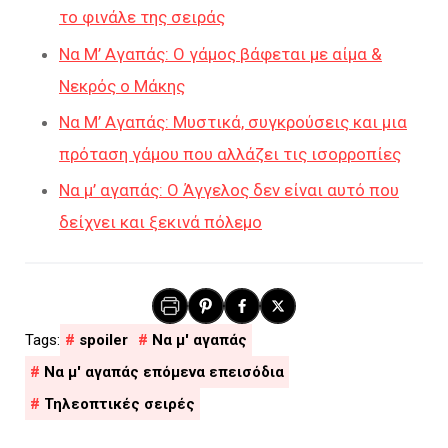
το φινάλε της σειράς
Να Μ’ Αγαπάς: Ο γάμος βάφεται με αίμα &
Νεκρός ο Μάκης
Να Μ’ Αγαπάς: Μυστικά, συγκρούσεις και μια
πρόταση γάμου που αλλάζει τις ισορροπίες
Να μ’ αγαπάς: Ο Άγγελος δεν είναι αυτό που
δείχνει και ξεκινά πόλεμο
spoiler
Να μ' αγαπάς
Να μ' αγαπάς επόμενα επεισόδια
Τηλεοπτικές σειρές