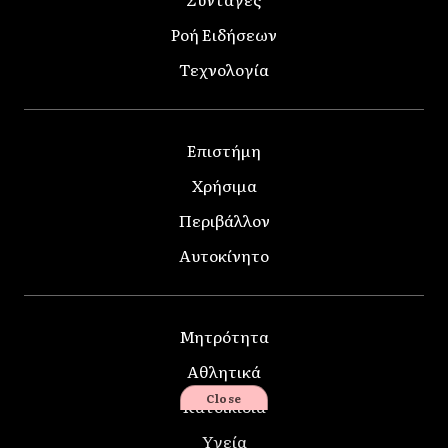
Ροή Ειδήσεων
Τεχνολογία
Επιστήμη
Χρήσιμα
Περιβάλλον
Αυτοκίνητο
Μητρότητα
Αθλητικά
Close
Κατοικίδια
Υγεία