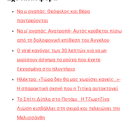
Να μ αγαπάς: Θεόφιλος και Βέρα
παντρεύονται
Να μ’ αγαπάς: Ανατροπή- Αυτός κρύβεται πίσω
από τη δολοφονική επίθεση του Άγγελου
Ο viral κανόνας των 30 λεπτών για να μη
μυρίσουν άσχημα τα ρούχα που έχετε
ξεχασμένα στο πλυντήριο
Ηλέκτρα: «Τώρα δεν θα μας χωρίσει κανείς…»-
Η σπαρακτική σκηνή που η Τιτίκα αυτοκτονεί
Το Σπίτι Δίπλα στο Ποτάμι : H Τζωρτζίνα
Λιώση εισβάλλει στη σειρά και τελειώνει την
Μελισσάνθη