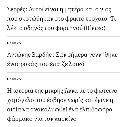
Σερρές: Αυτοί είναι η μητέρα και ο γιος
που σκοτώθηκαν στο φρικτό τροχαίο- Τι
λέει ο οδηγός του φορτηγού (Βίντεο)
07.08.26
Αντώνης Βαρδής : Σαν σήμερα γεννήθηκε
ένας ροκάς που έπαιζε λαϊκά
07.08.26
Η ιστορία της μικρής Άννα με το φωτεινό
χαμόγελο που έσβησε νωρίς και έγινε η
αιτία να ανακαλυφθεί ένα ελπιδοφόρο
φάρμακο για τον καρκίνο