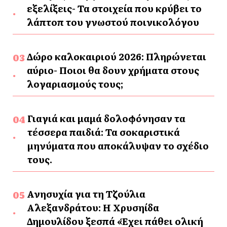
εξελίξεις- Τα στοιχεία που κρύβει το
λάπτοπ του γνωστού ποινικολόγου
Δώρο καλοκαιριού 2026: Πληρώνεται
αύριο- Ποιοι θα δουν χρήματα στους
λογαριασμούς τους;
Γιαγιά και μαμά δολοφόνησαν τα
τέσσερα παιδιά: Τα σοκαριστικά
μηνύματα που αποκάλυψαν το σχέδιο
τους.
Ανησυχία για τη Τζούλια
Αλεξανδράτου: Η Χρυσηίδα
Δημουλίδου ξεσπά «Έχει πάθει ολική