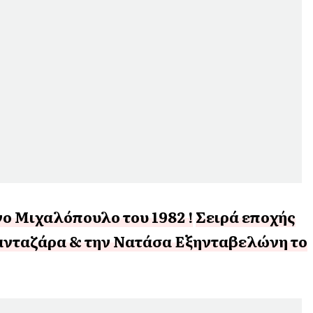
νο Μιχαλόπουλο του 1982 !
Σειρά εποχής
ανταζάρα & την Νατάσα Εξηνταβελώνη το