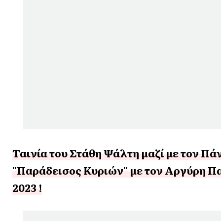
Ταινία του Στάθη Ψάλτη μαζί με τον Πά
"Παράδεισος Κυριών" με τον Αργύρη Π
2023 !