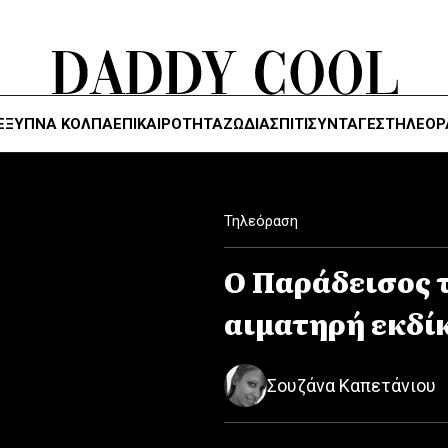
ΈΞΥΠΝΑ ΚΌΛΠΑ
ΕΠΙΚΑΙΡΟΤΗΤΑ
ΖΏΔΙΑ
ΣΠΙΤΙ
ΣΥΝΤΑΓΕΣ
ΤΗΛΕΌΡ
Τηλεόραση
Ο Παράδεισος 
αιματηρή εκδί
Σουζάνα Καπετάνιου