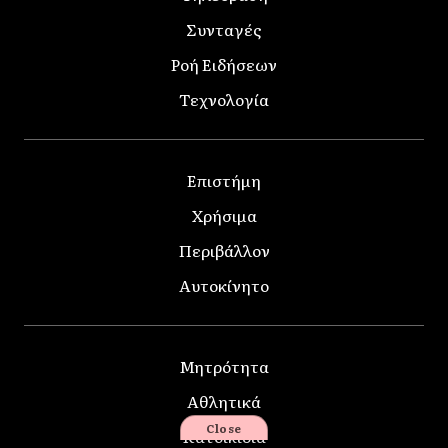
Συνταγές
Ροή Ειδήσεων
Τεχνολογία
Επιστήμη
Χρήσιμα
Περιβάλλον
Αυτοκίνητο
Μητρότητα
Αθλητικά
Close
Κατοικίδια