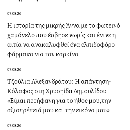
07.08.26
Η ιστορία της μικρής Άννα με το φωτεινό
χαμόγελο που έσβησε νωρίς και έγινε η
αιτία να ανακαλυφθεί ένα ελπιδοφόρο
φάρμακο για τον καρκίνο
07.08.26
Τζούλια Αλεξανδράτου: Η απάντηση-
Κόλαφος στη Χρυσηίδα Δημουλίδου
«Είμαι περήφανη για το ήθος μου,την
αξιοπρέπειά μου και την εικόνα μου»
07.08.26