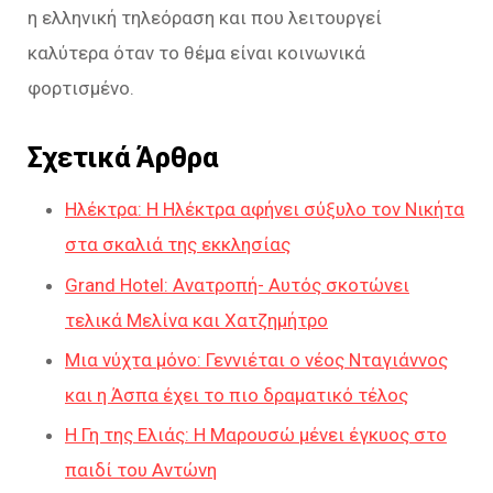
η ελληνική τηλεόραση και που λειτουργεί
καλύτερα όταν το θέμα είναι κοινωνικά
φορτισμένο.
Σχετικά Άρθρα
Ηλέκτρα: Η Ηλέκτρα αφήνει σύξυλο τον Νικήτα
στα σκαλιά της εκκλησίας
Grand Hotel: Ανατροπή- Αυτός σκοτώνει
τελικά Μελίνα και Χατζημήτρο
Μια νύχτα μόνο: Γεννιέται ο νέος Νταγιάννος
και η Άσπα έχει το πιο δραματικό τέλος
Η Γη της Ελιάς: Η Μαρουσώ μένει έγκυος στο
παιδί του Αντώνη