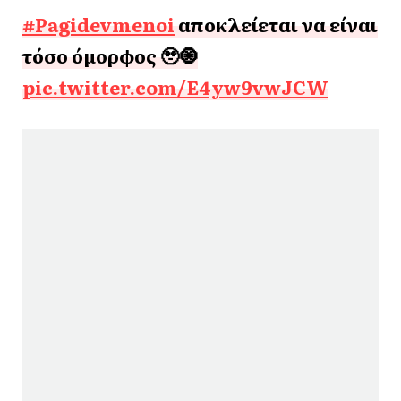
#Pagidevmenoi
αποκλείεται να είναι
τόσο όμορφος 🥹🧿
pic.twitter.com/E4yw9vwJCW