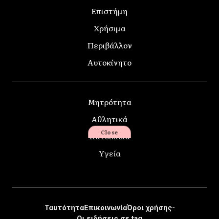
Επιστήμη
Χρήσιμα
Περιβάλλον
Αυτοκίνητο
Μητρότητα
Αθλητικά
Close
Κατοικίδια
Υγεία
Ταυτότητα
Επικοινωνία
Όροι χρήσης-
Οι ειδήσεις σε tag