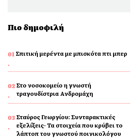
Πιο δημοφιλή
Σπιτική μερέντα με μπισκότα πτι μπερ
Στο νοσοκομείο η γνωστή
τραγουδίστρια Ανδρομάχη
Σταύρος Γεωργίου: Συνταρακτικές
εξελίξεις- Τα στοιχεία που κρύβει το
λάπτοπ του γνωστού ποινικολόγου