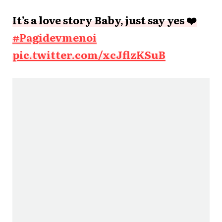
It’s a love story Baby, just say yes ❤️
#Pagidevmenoi
pic.twitter.com/xcJflzKSuB