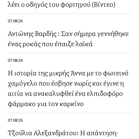
λέει ο οδηγός του φορτηγού (Βίντεο)
07.08.26
Αντώνης Βαρδής : Σαν σήμερα γεννήθηκε
ένας ροκάς που έπαιζε λαϊκά
07.08.26
Η ιστορία της μικρής Άννα με το φωτεινό
χαμόγελο που έσβησε νωρίς και έγινε η
αιτία να ανακαλυφθεί ένα ελπιδοφόρο
φάρμακο για τον καρκίνο
07.08.26
Τζούλια Αλεξανδράτου: Η απάντηση-