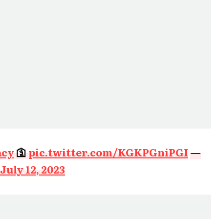
acy
🛐
pic.twitter.com/KGKPGniPGI
—
July 12, 2023