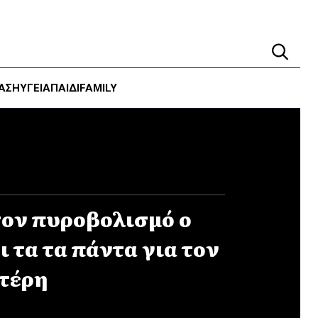
ΑΣΗ
ΥΓΕΊΑ
ΠΑΙΔΙ
FAMILY
τον πυροβολισμό ο
 τα τα πάντα για τον
τέρη