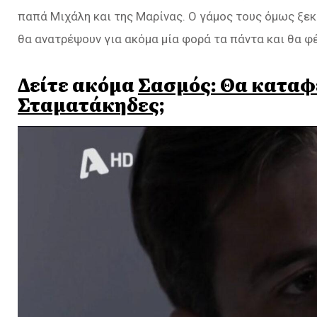
παπά Μιχάλη και της Μαρίνας. Ο γάμος τους όμως ξεκ
θα ανατρέψουν για ακόμα μία φορά τα πάντα και θα φ
Δείτε ακόμα
Σασμός: Θα καταφ
Σταματάκηδες;