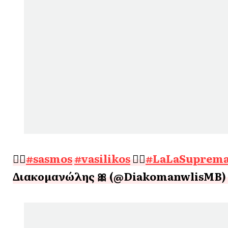
❤️‍🔥
#sasmos
#vasilikos
❤️‍🔥
#LaLaSuprem
Διακομανώλης 🎀 (@DiakomanwlisMB)