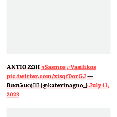
ΑΝΤΙΟ ΖΩΗ
#Sasmos
#Vasilikos
pic.twitter.com/zisqf0orGJ
—
Βασιλική❤️‍🔥 (@katerinagno_)
July 11,
2023