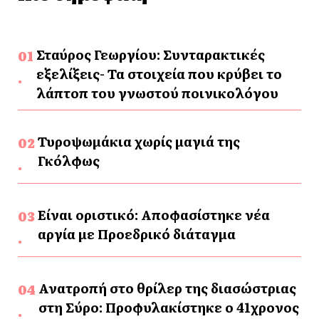
Σταύρος Γεωργίου: Συνταρακτικές
εξελίξεις- Τα στοιχεία που κρύβει το
λάπτοπ του γνωστού ποινικολόγου
Τυροψωμάκια χωρίς μαγιά της
Γκόλφως
Είναι οριστικό: Αποφασίστηκε νέα
αργία με Προεδρικό διάταγμα
Ανατροπή στο θρίλερ της διασώστριας
στη Σύρο: Προφυλακίστηκε ο 41χρονος