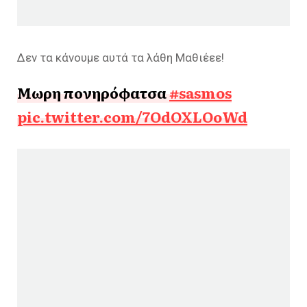
Δεν τα κάνουμε αυτά τα λάθη Μαθιέεε!
Μωρη πονηρόφατσα
#sasmos
pic.twitter.com/7OdOXLOoWd