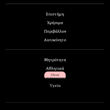
Επιστήμη
Χρήσιμα
Περιβάλλον
Αυτοκίνητο
Μητρότητα
Αθλητικά
Close
Κατοικίδια
Υγεία