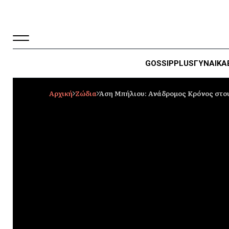
GOSSIP
PLUS
ΓΥΝΑΙΚΑ
Αρχική
Ζώδια
Άση Μπήλιου: Ανάδρομος Κρόνος στους