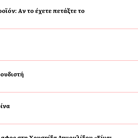
ϊόν: Αν το έχετε πετάξτε το
γουδιστή
ρίνα
αφος στη Χρυσηίδα Δημουλίδου «Είμαι