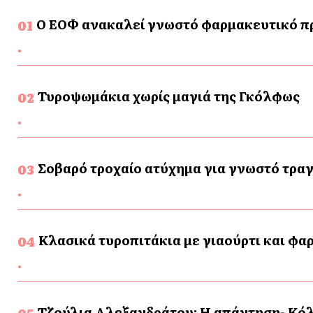
Ο ΕΟΦ ανακαλεί γνωστό φαρμακευτικό προ
Τυροψωμάκια χωρίς μαγιά της Γκόλφως
Σοβαρό τροχαίο ατύχημα για γνωστό τρα
Κλασικά τυροπιτάκια με γιαούρτι και φα
Τζούλια Αλεξανδράτου: Η απάντηση- Κόλ