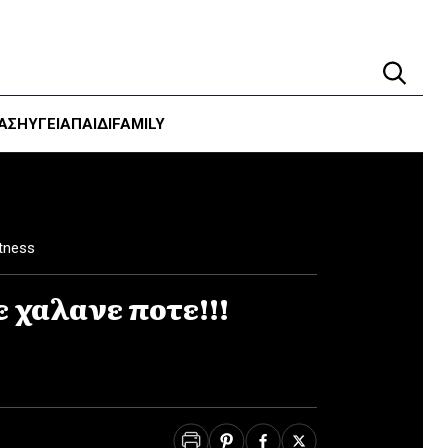
ΑΣΗ
ΥΓΕΊΑ
ΠΑΙΔΙ
FAMILY
tness
ε χαλανε ποτε!!!