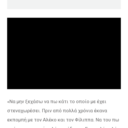
«
Να μην ξεχάσω να πω κάτι το οποίο με έχει
στεναχωρέσει. Πριν από πολλά χρόνια έκανα
εκπομπή με τον Αλέκο και τον Φίλιππα. Να του πω