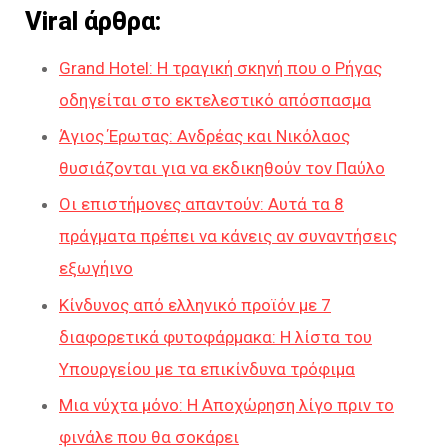
Viral άρθρα:
Grand Hotel: Η τραγική σκηνή που ο Ρήγας
οδηγείται στο εκτελεστικό απόσπασμα
Άγιος Έρωτας: Ανδρέας και Νικόλαος
θυσιάζονται για να εκδικηθούν τον Παύλο
Οι επιστήμονες απαντούν: Αυτά τα 8
πράγματα πρέπει να κάνεις αν συναντήσεις
εξωγήινο
Κίνδυνος από ελληνικό προϊόν με 7
διαφορετικά φυτοφάρμακα: Η λίστα του
Υπουργείου με τα επικίνδυνα τρόφιμα
Μια νύχτα μόνο: Η Αποχώρηση λίγο πριν το
φινάλε που θα σοκάρει