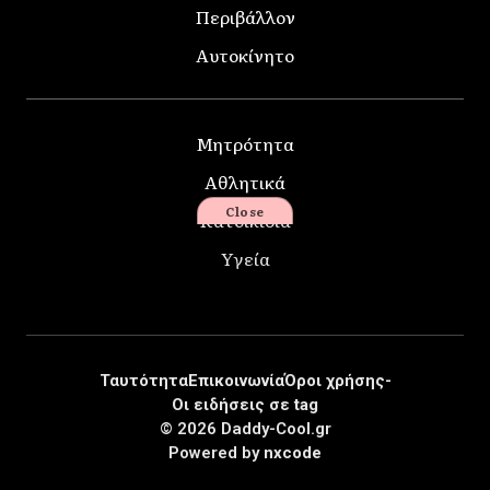
Περιβάλλον
Αυτοκίνητο
Μητρότητα
Αθλητικά
Close
Κατοικίδια
Υγεία
Ταυτότητα
Επικοινωνία
Όροι χρήσης-
Οι ειδήσεις σε tag
© 2026 Daddy-Cool.gr
Powered by
nxcode