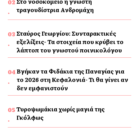
Στο νοσοκομείο η γνωστή
τραγουδίστρια Ανδρομάχη
Σταύρος Γεωργίου: Συνταρακτικές
εξελίξεις- Τα στοιχεία που κρύβει το
λάπτοπ του γνωστού ποινικολόγου
Βγήκαν τα Φιδάκια της Παναγίας για
το 2026 στη Κεφαλονιά- Τι θα γίνει αν
δεν εμφανιστούν
Τυροψωμάκια χωρίς μαγιά της
Γκόλφως