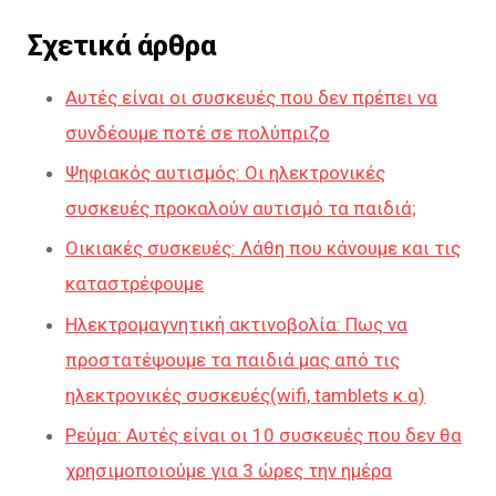
Σχετικά άρθρα
Αυτές είναι οι συσκευές που δεν πρέπει να
συνδέουμε ποτέ σε πολύπριζο
Ψηφιακός αυτισμός: Οι ηλεκτρονικές
συσκευές προκαλούν αυτισμό τα παιδιά;
Οικιακές συσκευές: Λάθη που κάνουμε και τις
καταστρέφουμε
Ηλεκτρομαγνητική ακτινοβολία: Πως να
προστατέψουμε τα παιδιά μας από τις
ηλεκτρονικές συσκευές(wifi, tamblets κ.α)
Ρεύμα: Αυτές είναι οι 10 συσκευές που δεν θα
χρησιμοποιούμε για 3 ώρες την ημέρα