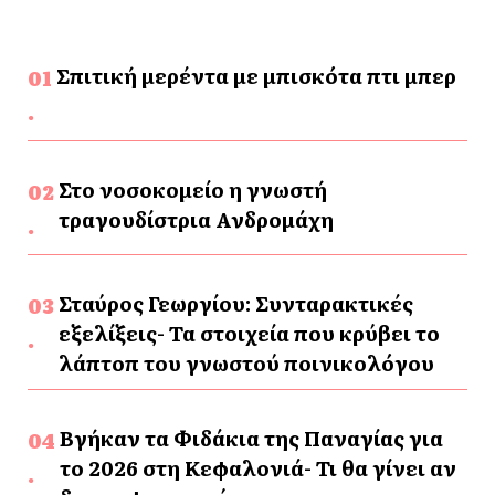
Σπιτική μερέντα με μπισκότα πτι μπερ
Στο νοσοκομείο η γνωστή
τραγουδίστρια Ανδρομάχη
Σταύρος Γεωργίου: Συνταρακτικές
εξελίξεις- Τα στοιχεία που κρύβει το
λάπτοπ του γνωστού ποινικολόγου
Βγήκαν τα Φιδάκια της Παναγίας για
το 2026 στη Κεφαλονιά- Τι θα γίνει αν