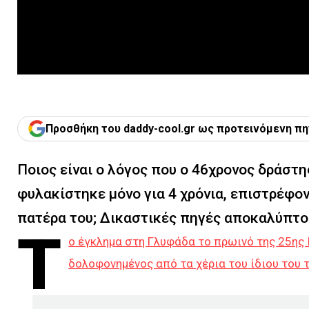
Προσθήκη του daddy-cool.gr ως προτεινόμενη πη
Ποιος είναι ο λόγος που ο 46χρονος δράστ
φυλακίστηκε μόνο για 4 χρόνια, επιστρέφον
πατέρα του; Δικαστικές πηγές αποκαλύπτο
Τ
ο έγκλημα στη Γλυφάδα το πρωινό της 25ης 
δολοφονημένος από τα χέρια του ίδιου του τ