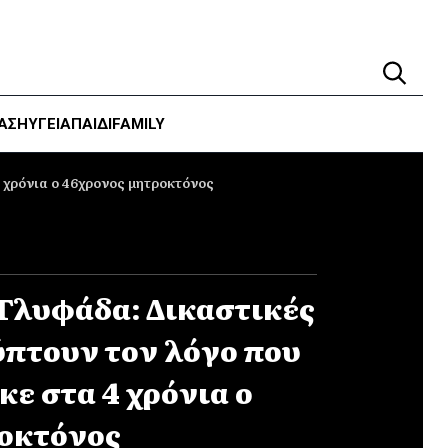
ΑΣΗ
ΥΓΕΊΑ
ΠΑΙΔΙ
FAMILY
 χρόνια ο 46χρονος μητροκτόνος
Γλυφάδα: Δικαστικές
πτουν τον λόγο που
ε στα 4 χρόνια ο
ροκτόνος