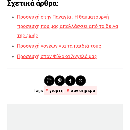
Σχετικά άρθρα:
Προσευχή στην Παναγία : Η θαυματουργή
προσευχή που μας απαλλάσσει από τα δεινά
της ζωής
Προσευχή γονέων για τα παιδιά τους
Προσευχή στον Φύλακα Άγγελό μας
γιορτη
σαν σημερα