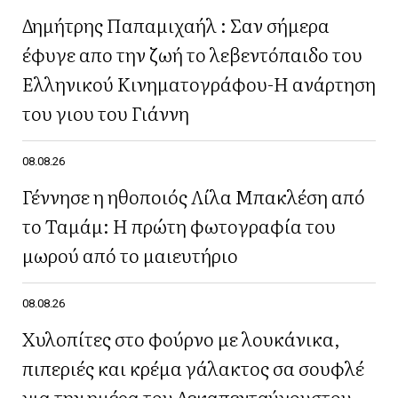
Δημήτρης Παπαμιχαήλ : Σαν σήμερα
έφυγε απο την ζωή το λεβεντόπαιδο του
Ελληνικού Κινηματογράφου-Η ανάρτηση
του γιου του Γιάννη
08.08.26
Γέννησε η ηθοποιός Λίλα Μπακλέση από
το Ταμάμ: Η πρώτη φωτογραφία του
μωρού από το μαιευτήριο
08.08.26
Χυλοπίτες στο φούρνο με λουκάνικα,
πιπεριές και κρέμα γάλακτος σα σουφλέ
για την ημέρα του Δεκαπενταύγουστου