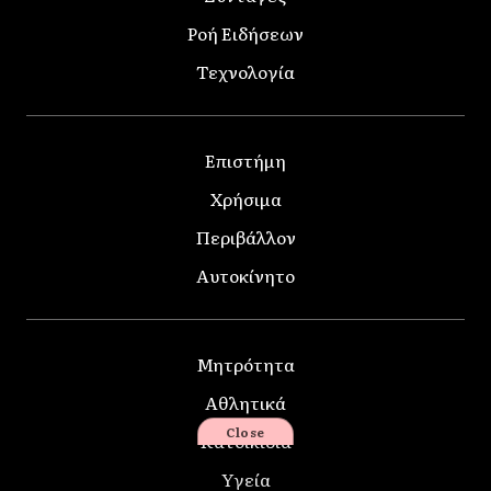
Ροή Ειδήσεων
Τεχνολογία
Επιστήμη
Χρήσιμα
Περιβάλλον
Αυτοκίνητο
Μητρότητα
Αθλητικά
Close
Κατοικίδια
Υγεία