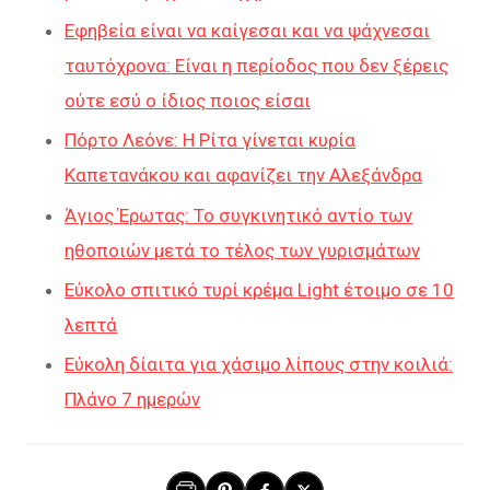
Εφηβεία είναι να καίγεσαι και να ψάχνεσαι
ταυτόχρονα: Είναι η περίοδος που δεν ξέρεις
ούτε εσύ ο ίδιος ποιος είσαι
Πόρτο Λεόνε: Η Ρίτα γίνεται κυρία
Καπετανάκου και αφανίζει την Αλεξάνδρα
Άγιος Έρωτας: Το συγκινητικό αντίο των
ηθοποιών μετά το τέλος των γυρισμάτων
Εύκολο σπιτικό τυρί κρέμα Light έτοιμο σε 10
λεπτά
Εύκολη δίαιτα για χάσιμο λίπους στην κοιλιά:
Πλάνο 7 ημερών