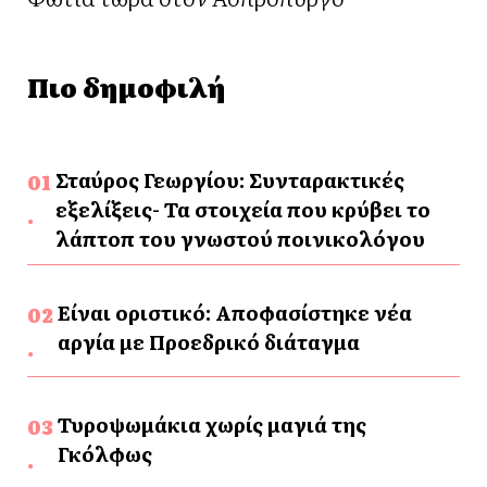
Πιο δημοφιλή
Σταύρος Γεωργίου: Συνταρακτικές
εξελίξεις- Τα στοιχεία που κρύβει το
λάπτοπ του γνωστού ποινικολόγου
Είναι οριστικό: Αποφασίστηκε νέα
αργία με Προεδρικό διάταγμα
Τυροψωμάκια χωρίς μαγιά της
Γκόλφως