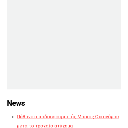
News
Πέθανε ο ποδοσφαιριστής Μάριος Οικονόμου
μετά το τροχαίο ατύχημα