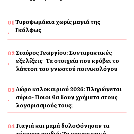
Τυροψωμάκια χωρίς μαγιά της
Γκόλφως
Σταύρος Γεωργίου: Συνταρακτικές
εξελίξεις- Τα στοιχεία που κρύβει το
λάπτοπ του γνωστού ποινικολόγου
Δώρο καλοκαιριού 2026: Πληρώνεται
αύριο- Ποιοι θα δουν χρήματα στους
λογαριασμούς τους;
Γιαγιά και μαμά δολοφόνησαν τα
τέσσερα παιδιά: Τα σοκαριστικά