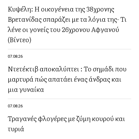
Κυψέλη: Η οικογένεια της 38χρονης
Βρετανίδας σπαράζει με τα λόγια της- Τι
λένε οι γονείς του 26χρονου Αφγανού
(Βίντεο)
07.08.26
Ντετέκτιβ αποκαλύπτει : Το σημάδι που
μαρτυρά πώς απατάει ένας άνδρας και
μια γυναίκα
07.08.26
Τραγανές φλογέρες με ζύμη κουρού και
τυριά