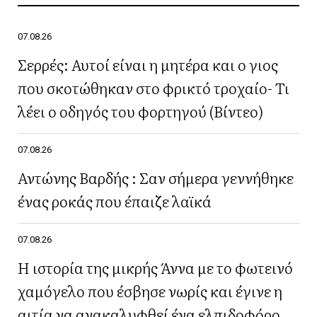
07.08.26
Σερρές: Αυτοί είναι η μητέρα και ο γιος
που σκοτώθηκαν στο φρικτό τροχαίο- Τι
λέει ο οδηγός του φορτηγού (Βίντεο)
07.08.26
Αντώνης Βαρδής : Σαν σήμερα γεννήθηκε
ένας ροκάς που έπαιζε λαϊκά
07.08.26
Η ιστορία της μικρής Άννα με το φωτεινό
χαμόγελο που έσβησε νωρίς και έγινε η
αιτία να ανακαλυφθεί ένα ελπιδοφόρο