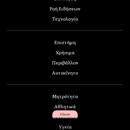
Ροή Ειδήσεων
Τεχνολογία
Επιστήμη
Χρήσιμα
Περιβάλλον
Αυτοκίνητο
Μητρότητα
Αθλητικά
Close
Κατοικίδια
Υγεία