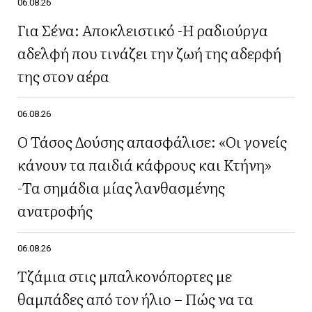
06.08.26
Για Σένα: Αποκλειστικό -Η ραδιούργα
αδελφή που τινάζει την ζωή της αδερφή
της στον αέρα
06.08.26
Ο Τάσος Δούσης απασφάλισε: «Οι γονείς
κάνουν τα παιδιά κάφρους και Κτήνη»
-Τα σημάδια μίας λανθασμένης
ανατροφής
06.08.26
Τζάμια στις μπαλκονόπορτες με
θαμπάδες από τον ήλιο – Πώς να τα