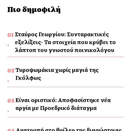
Πιο δημοφιλή
Σταύρος Γεωργίου: Συνταρακτικές
εξελίξεις- Τα στοιχεία που κρύβει το
λάπτοπ του γνωστού ποινικολόγου
Τυροψωμάκια χωρίς μαγιά της
Γκόλφως
Είναι οριστικό: Αποφασίστηκε νέα
αργία με Προεδρικό διάταγμα
Ανατροπή στο θρίλερ της διασώστριας