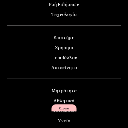
Ροή Ειδήσεων
Τεχνολογία
Επιστήμη
Χρήσιμα
Περιβάλλον
Αυτοκίνητο
Μητρότητα
Αθλητικά
Close
Κατοικίδια
Υγεία