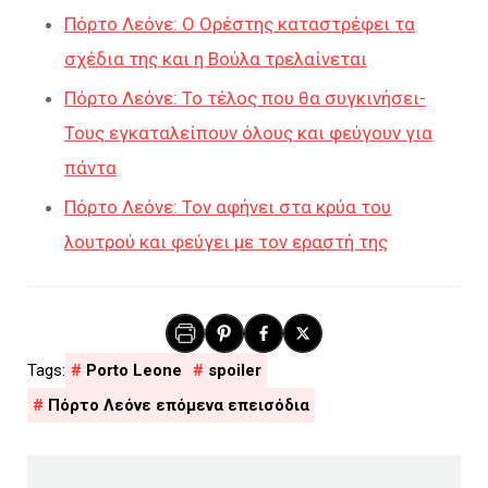
Πόρτο Λεόνε: Ο Ορέστης καταστρέφει τα
σχέδια της και η Βούλα τρελαίνεται
Πόρτο Λεόνε: Το τέλος που θα συγκινήσει-
Τους εγκαταλείπουν όλους και φεύγουν για
πάντα
Πόρτο Λεόνε: Τον αφήνει στα κρύα του
λουτρού και φεύγει με τον εραστή της
Porto Leone
spoiler
Πόρτο Λεόνε επόμενα επεισόδια