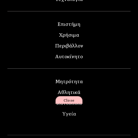
Επιστήμη
Χρήσιμα
Περιβάλλον
Αυτοκίνητο
Μητρότητα
Αθλητικά
Close
Κατοικίδια
Υγεία