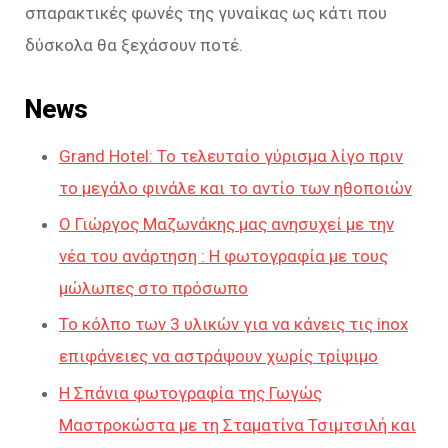
σπαρακτικές φωνές της γυναίκας ως κάτι που
δύσκολα θα ξεχάσουν ποτέ.
News
Grand Hotel: Το τελευταίο γύρισμα λίγο πριν
το μεγάλο φινάλε και το αντίο των ηθοποιών
Ο Γιώργος Μαζωνάκης μας ανησυχεί με την
νέα του ανάρτηση : Η φωτογραφία με τους
μώλωπες στο πρόσωπο
Το κόλπο των 3 υλικών για να κάνεις τις inox
επιφάνειες να αστράψουν χωρίς τρίψιμο
Η Σπάνια φωτογραφία της Γωγώς
Μαστροκώστα με τη Σταματίνα Τσιμτσιλή και