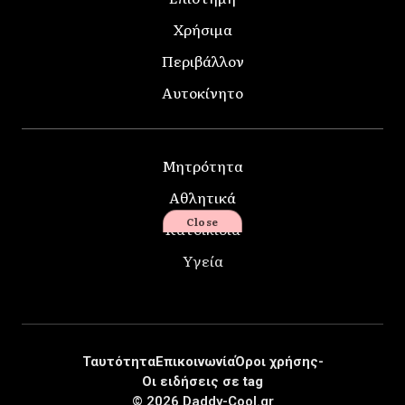
Χρήσιμα
Περιβάλλον
Αυτοκίνητο
Μητρότητα
Αθλητικά
Close
Κατοικίδια
Υγεία
Ταυτότητα
Επικοινωνία
Όροι χρήσης-
Οι ειδήσεις σε tag
© 2026 Daddy-Cool.gr