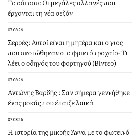
Το σόι σου: Οι μεγάλες αλλαγές που
έρχονται τη νέα σεζόν
07.08.26
Σερρές: Αυτοί είναι η μητέρα και ο γιος
που σκοτώθηκαν στο φρικτό τροχαίο- Τι
λέει ο οδηγός του φορτηγού (Βίντεο)
07.08.26
Αντώνης Βαρδής : Σαν σήμερα γεννήθηκε
ένας ροκάς που έπαιζε λαϊκά
07.08.26
Η ιστορία της μικρής Άννα με το φωτεινό