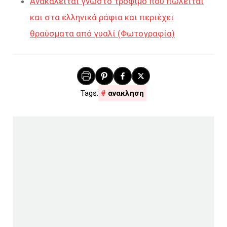
Ανακαλείται γνωστό τρόφιμο που πωλείται
και στα ελληνικά ράφια και περιέχει
θραύσματα από γυαλί (Φωτογραφία)
ανακληση