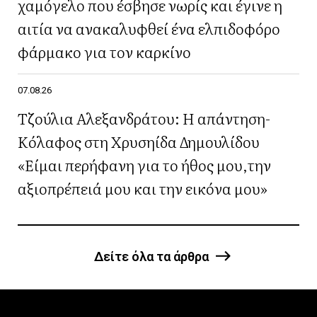
χαμόγελο που έσβησε νωρίς και έγινε η
αιτία να ανακαλυφθεί ένα ελπιδοφόρο
φάρμακο για τον καρκίνο
07.08.26
Τζούλια Αλεξανδράτου: Η απάντηση-
Κόλαφος στη Χρυσηίδα Δημουλίδου
«Είμαι περήφανη για το ήθος μου,την
αξιοπρέπειά μου και την εικόνα μου»
Δείτε όλα τα άρθρα