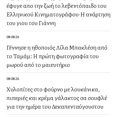
έφυγε απο την ζωή το λεβεντόπαιδο του
Ελληνικού Κινηματογράφου-Η ανάρτηση
του γιου του Γιάννη
08.08.26
Γέννησε η ηθοποιός Λίλα Μπακλέση από
το Ταμάμ: Η πρώτη φωτογραφία του
μωρού από το μαιευτήριο
08.08.26
Χυλοπίτες στο φούρνο με λουκάνικα,
πιπεριές και κρέμα γάλακτος σα σουφλέ
για την ημέρα του Δεκαπενταύγουστου