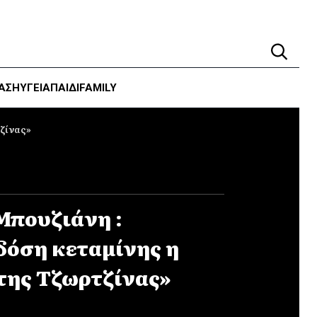
ΑΣΗ
ΥΓΕΊΑ
ΠΑΙΔΙ
FAMILY
ζίνας»
Μπουζιάνη :
όση κεταμίνης η
 της Τζωρτζίνας»