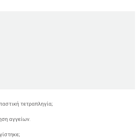
παστική τετραπληγία;
ηση αγγείων.
γίστηκε;