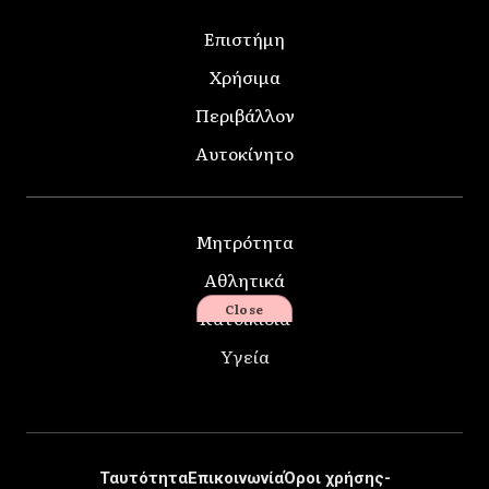
Επιστήμη
Χρήσιμα
Περιβάλλον
Αυτοκίνητο
Μητρότητα
Αθλητικά
Close
Κατοικίδια
Υγεία
Ταυτότητα
Επικοινωνία
Όροι χρήσης-