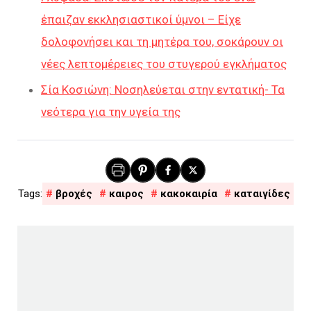
έπαιζαν εκκλησιαστικοί ύμνοι – Είχε
δολοφονήσει και τη μητέρα του, σοκάρουν οι
νέες λεπτομέρειες του στυγερού εγκλήματος
Σία Κοσιώνη: Νοσηλεύεται στην εντατική- Τα
νεότερα για την υγεία της
βροχές
καιρος
κακοκαιρία
καταιγίδες