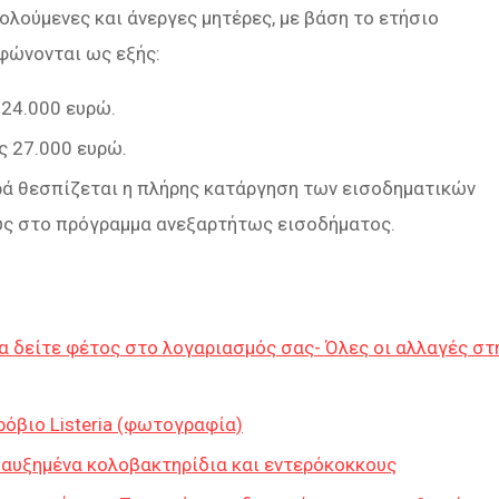
λούμενες και άνεργες μητέρες, με βάση το ετήσιο
ρφώνονται ως εξής:
 24.000 ευρώ.
ς 27.000 ευρώ.
ορά θεσπίζεται η πλήρης κατάργηση των εισοδηματικών
ους στο πρόγραμμα ανεξαρτήτως εισοδήματος.
 δείτε φέτος στο λογαριασμός σας- Όλες οι αλλαγές στ
όβιο Listeria (φωτογραφία)
ε αυξημένα κολοβακτηρίδια και εντερόκοκκους